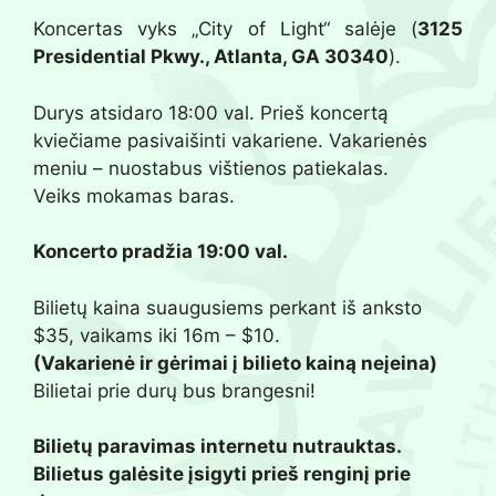
Koncertas vyks „City of Light“ salėje (
3125
Presidential Pkwy., Atlanta, GA 30340
).
Durys atsidaro 18:00 val. Prieš koncertą
kviečiame pasivaišinti vakariene. Vakarienės
meniu – nuostabus vištienos patiekalas.
Veiks mokamas baras.
Koncerto pradžia 19:00 val.
Bilietų kaina suaugusiems perkant iš anksto
$35, vaikams iki 16m – $10.
(Vakarienė ir gėrimai į bilieto kainą neįeina)
Bilietai prie durų bus brangesni!
Bilietų paravimas internetu nutrauktas.
Bilietus galėsite įsigyti prieš renginį prie