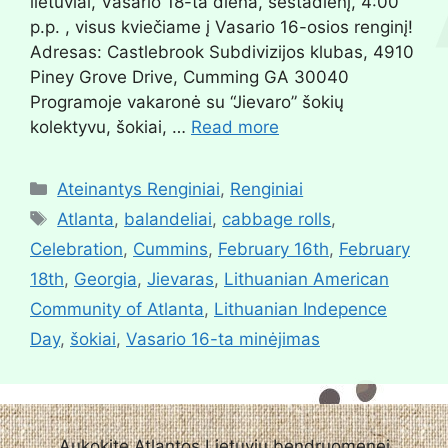
lietuviai, Vasario 18-ta diena, šeštadienį, 4:00
p.p. , visus kviečiame į Vasario 16-osios renginį!
Adresas: Castlebrook Subdivizijos klubas, 4910
Piney Grove Drive, Cumming GA 30040
Programoje vakaronė su “Jievaro” šokių
kolektyvu, šokiai, …
Read more
Ateinantys Renginiai
,
Renginiai
Atlanta
,
balandeliai
,
cabbage rolls
,
Celebration
,
Cummins
,
February 16th
,
February
18th
,
Georgia
,
Jievaras
,
Lithuanian American
Community of Atlanta
,
Lithuanian Indepence
Day
,
šokiai
,
Vasario 16-ta minėjimas
Aukokite Atlantos Lietuvių bendruomenei