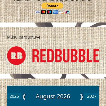
Mūsų parduotuvė
❰
August 2026
❱
2025
2027