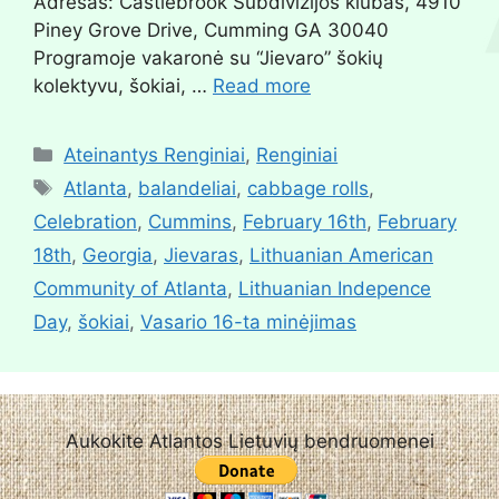
Adresas: Castlebrook Subdivizijos klubas, 4910
Piney Grove Drive, Cumming GA 30040
Programoje vakaronė su “Jievaro” šokių
kolektyvu, šokiai, …
Read more
Ateinantys Renginiai
,
Renginiai
Atlanta
,
balandeliai
,
cabbage rolls
,
Celebration
,
Cummins
,
February 16th
,
February
18th
,
Georgia
,
Jievaras
,
Lithuanian American
Community of Atlanta
,
Lithuanian Indepence
Day
,
šokiai
,
Vasario 16-ta minėjimas
Aukokite Atlantos Lietuvių bendruomenei