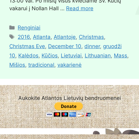
13:00 val. Po mišių visus kviečiame Šv. Kūčių
vakarui į Nollan Hall …
Read more
Renginiai
2016
,
Atlanta
,
Atlantoje
,
Christmas
,
Christmas Eve
,
December 10
,
dinner
,
gruodži
10
,
Kalėdos
,
Kūčios
,
Lietuviai
,
Lithuanian
,
Mass
,
Mišios
,
tradicional
,
vakarienė
Aukokite Atlantos Lietuvių bendruomenei