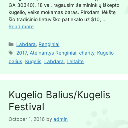
GA 30340). 18 val. ragausim šeimininkių iškepto
kugelio, veiks mokamas baras. Pirkdami lėkštę
šio tradicinio lietuviško patiekalo už $10, …
Read more
Labdara
,
Renginiai
2017
,
Ateinantys Renginiai
,
charity
,
Kugelio
balius
,
Kugelis
,
Labdara
,
Leitaite
Kugelio Balius/Kugelis
Festival
October 1, 2016
by
admin