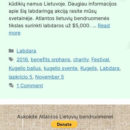
kūdikių namus Lietuvoje. Daugiau informacijos
apie šią labdaringą akciją rasite mūsų
svetainėje. Atlantos lietuvių bendruomenės
tikslas surinkti labdaros už $5,000. …
Read
more
Labdara
2016
,
benefits orphans
,
charity
,
Festival
,
Kugelio balius
,
kugelio svente
,
Kugelis
,
Labdara
,
lapkricio 5
,
November 5
1 Comment
Aukokite Atlantos Lietuvių bendruomenei