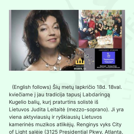
(English follows) Šių metų lapkričio 18d. 18val.
kviečiame į jau tradicija tapusį Labdaringą
Kugelio balių, kurį praturtins solistė iš
Lietuvos Judita Leitaitė (mezzo-soprano). Ji yra
viena aktyviausių ir ryškiausių Lietuvos
kamerinės muzikos atlikėjų. Renginys vyks City
of Light salėje (3125 Presidential Pkwy, Atlanta,