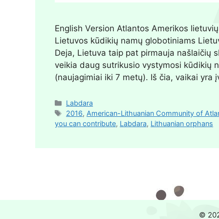
English Version Atlantos Amerikos lietuv
Lietuvos kūdikių namų globotiniams Lietuva
Deja, Lietuva taip pat pirmauja našlaičių 
veikia daug sutrikusio vystymosi kūdikių 
(naujagimiai iki 7 metų). Iš čia, vaikai y
Labdara
2016
,
American-Lithuanian Community of Atla
you can contribute
,
Labdara
,
Lithuanian orphans
© 2026