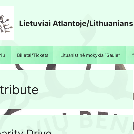
Lietuviai Atlantoje/Lithuanians
riu
Bilietai/Tickets
Lituanistinė mokykla “Saulė”
tribute
arity Drive