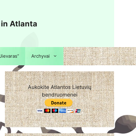
 in Atlanta
“Jievaras”
Archyvai
Aukokite Atlantos Lietuvių
bendruomenei