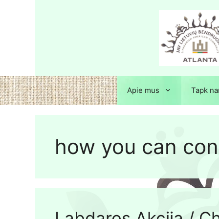
Apie mus
Tapk na
how you can con
Labdaros Akcija / Ch