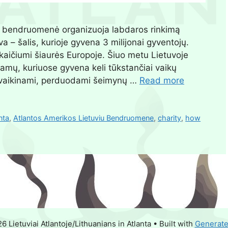
ių bendruomenė organizuoja labdaros rinkimą
 – šalis, kurioje gyvena 3 milijonai gyventojų.
skaičiumi šiaurės Europoje. Šiuo metu Lietuvoje
namų, kuriuose gyvena keli tūkstančiai vaikų
ra įvaikinami, perduodami šeimynų …
Read more
nta
,
Atlantos Amerikos Lietuviu Bendruomene
,
charity
,
how
 Lietuviai Atlantoje/Lithuanians in Atlanta
• Built with
Generat