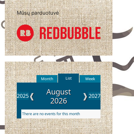
Mūsų parduotuvė
List
Month
Week
August
❰
❱
2025
2027
2026
There are no events for this month