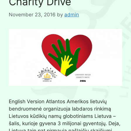
Charity Drive
November 23, 2016
by
admin
English Version Atlantos Amerikos lietuvių
bendruomenė organizuoja labdaros rinkimą
Lietuvos kūdikių namų globotiniams Lietuva –
šalis, kurioje gyvena 3 milijonai gyventojų. Deja,
Lietuva taip pat pirmauja našlaičių skaičiumi