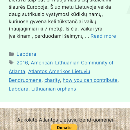
šiaurės Europoje. Šiuo metu Lietuvoje veikia
daug sutrikusio vystymosi kūdikių namų,
kuriuose gyvena keli tūkstančiai vaikų
(naujagimiai iki 7 metų). Iš čia, vaikai yra
įvaikinami, perduodami šeimynų …
Read more
Labdara
2016
,
American-Lithuanian Community of
Atlanta
,
Atlantos Amerikos Lietuviu
Bendruomene
,
charity
,
how you can contribute
,
Labdara
,
Lithuanian orphans
Aukokite Atlantos Lietuvių bendruomenei