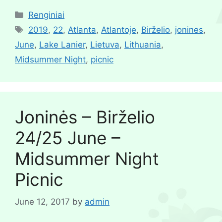
Renginiai
2019
,
22
,
Atlanta
,
Atlantoje
,
Birželio
,
jonines
,
June
,
Lake Lanier
,
Lietuva
,
Lithuania
,
Midsummer Night
,
picnic
Joninės – Birželio
24/25 June –
Midsummer Night
Picnic
June 12, 2017
by
admin