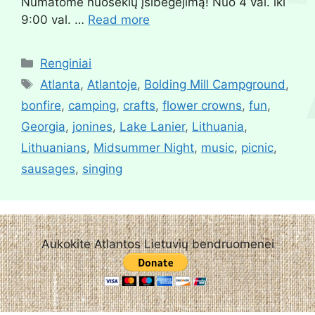
Numatome nuoseklų įsibėgėjimą! Nuo 4 val. iki
9:00 val. …
Read more
Renginiai
Atlanta
,
Atlantoje
,
Bolding Mill Campground
,
bonfire
,
camping
,
crafts
,
flower crowns
,
fun
,
Georgia
,
jonines
,
Lake Lanier
,
Lithuania
,
Lithuanians
,
Midsummer Night
,
music
,
picnic
,
sausages
,
singing
Aukokite Atlantos Lietuvių bendruomenei