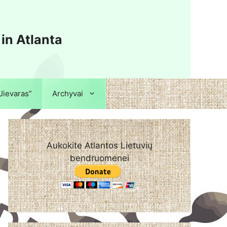
 in Atlanta
“Jievaras”
Archyvai
Aukokite Atlantos Lietuvių
bendruomenei