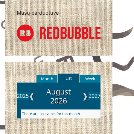
Mūsų parduotuvė
List
Month
Week
August
❰
❱
2025
2027
2026
There are no events for this month