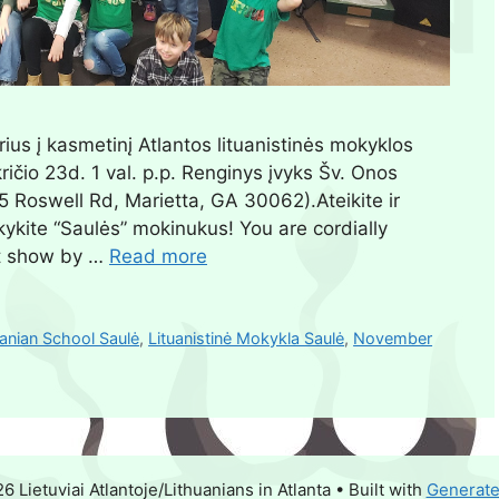
us į kasmetinį Atlantos lituanistinės mokyklos
ičio 23d. 1 val. p.p. Renginys įvyks Šv. Onos
5 Roswell Rd, Marietta, GA 30062).Ateikite ir
kykite “Saulės” mokinukus! You are cordially
rt show by …
Read more
uanian School Saulė
,
Lituanistinė Mokykla Saulė
,
November
 Lietuviai Atlantoje/Lithuanians in Atlanta
• Built with
Generat