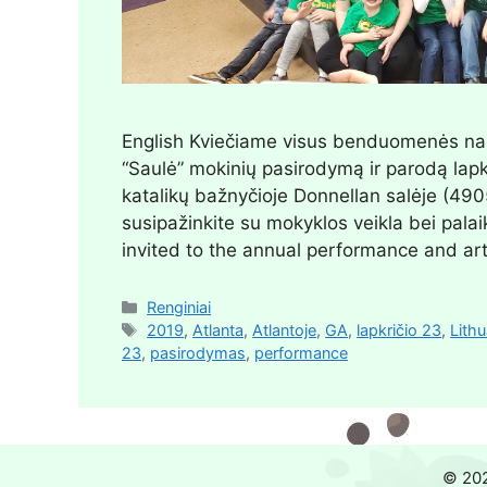
English Kviečiame visus benduomenės nari
“Saulė” mokinių pasirodymą ir parodą lapkr
katalikų bažnyčioje Donnellan salėje (490
susipažinkite su mokyklos veikla bei palai
invited to the annual performance and a
Renginiai
2019
,
Atlanta
,
Atlantoje
,
GA
,
lapkričio 23
,
Lith
23
,
pasirodymas
,
performance
© 2026