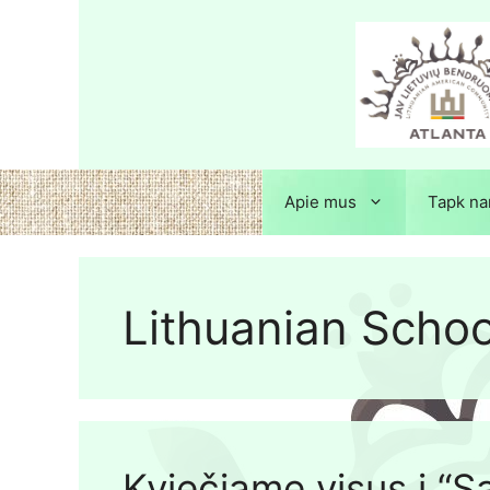
Apie mus
Tapk na
Lithuanian Schoo
Kviečiame visus į “S