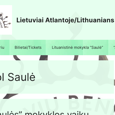
Lietuviai Atlantoje/Lithuanians
riu
Bilietai/Tickets
Lituanistinė mokykla “Saulė”
l Saulė
aulės” mokyklos vaikų