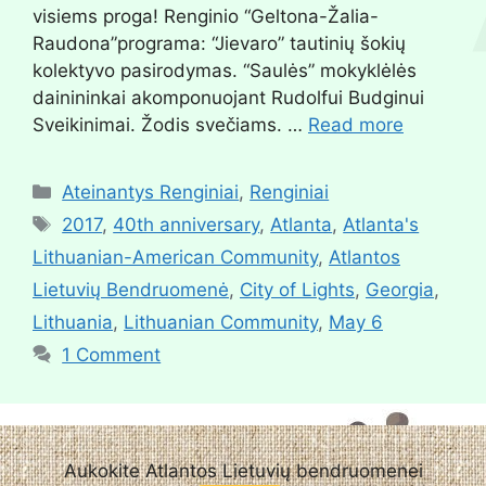
visiems proga! Renginio “Geltona-Žalia-
Raudona”programa: “Jievaro” tautinių šokių
kolektyvo pasirodymas. “Saulės” mokyklėlės
dainininkai akomponuojant Rudolfui Budginui
Sveikinimai. Žodis svečiams. …
Read more
Ateinantys Renginiai
,
Renginiai
2017
,
40th anniversary
,
Atlanta
,
Atlanta's
Lithuanian-American Community
,
Atlantos
Lietuvių Bendruomenė
,
City of Lights
,
Georgia
,
Lithuania
,
Lithuanian Community
,
May 6
1 Comment
Aukokite Atlantos Lietuvių bendruomenei