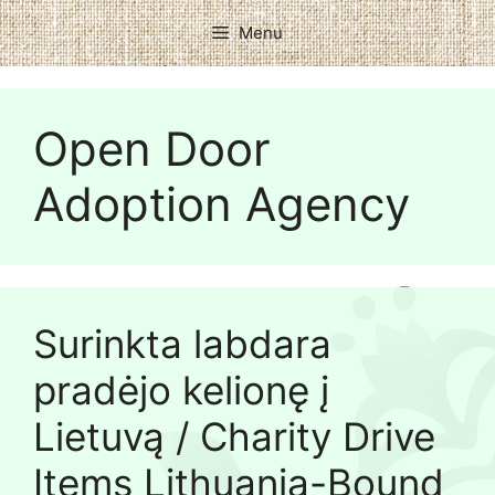
Menu
Open Door
Adoption Agency
Surinkta labdara
pradėjo kelionę į
Lietuvą / Charity Drive
Items Lithuania-Bound