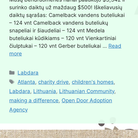
surinko daiktų už maždaug $500! Iškeliavusių
daiktų sąrašas: Camelback vandens buteliukai
– 124 vnt Camelback vandens buteliukų
snapeliai ir šiaudeliai – 124 vnt Medela
buteliukai kūdikiams – 120 vnt Vienkartiniai
čiulptukai – 120 vnt Gerber buteliukai …
Read
more
Labdara
Atlanta
,
charity drive
,
children's homes
,
Labdara
,
Lithuania
,
Lithuanian Community
,
making a difference
,
Open Door Adoption
Agency