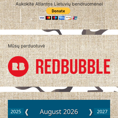
Aukokite Atlantos Lietuvių bendruomenei
Mūsų parduotuvė
❰
August 2026
❱
2025
2027