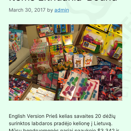
March 30, 2017
by
admin
English Version Prieš kelias savaites 20 dėžių
surinktos labdaros pradėjo kelionę į Lietuvą.
Mūsų bendruomenės nariai paaukojo $3,342 ir