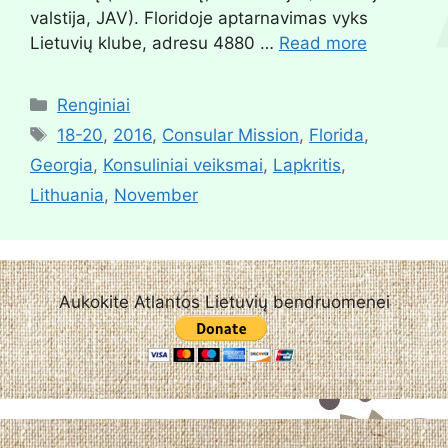
valstija, JAV). Floridoje aptarnavimas vyks
Lietuvių klube, adresu 4880 …
Read more
Renginiai
18-20
,
2016
,
Consular Mission
,
Florida
,
Georgia
,
Konsuliniai veiksmai
,
Lapkritis
,
Lithuania
,
November
Aukokite Atlantos Lietuvių bendruomenei