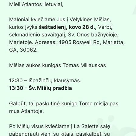
Mieli Atlantos lietuviai,
Maloniai kviečiame Jus į Velykines Mišias,
kurios įvyks
šeštadienį,
kovo 28 d.,
Verbų
sekmadienio savaitgalį, Šv. Onos bažnyčioje,
Marietoje. Adresas: 4905 Roswell Rd, Marietta,
GA, 30062.
Mišias aukos kunigas Tomas Miliauskas
12:30 – Išpažinčių klausymas.
13:30 – Šv. Mišių pradžia
Galbūt, tai paskutinė kunigo Tomo misija pas
mus Atlantoje.
Po Mišių visus kviečiame į La Salette salę
pabendrauti vieni su kitais, pasikalbėti su