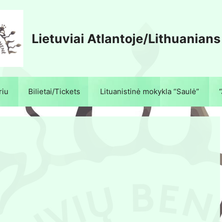
Lietuviai Atlantoje/Lithuanians
riu
Bilietai/Tickets
Lituanistinė mokykla “Saulė”