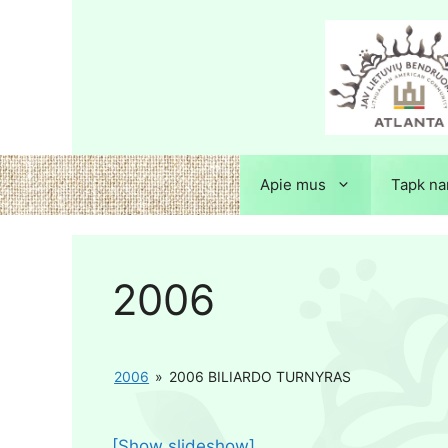
Apie mus
Tapk na
2006
2006
»
2006 BILIARDO TURNYRAS
[Show slideshow]