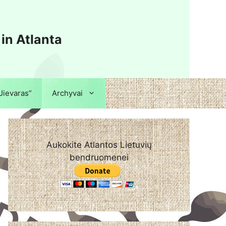
 in Atlanta
“Jievaras”
Archyvai
Aukokite Atlantos Lietuvių
bendruomenei