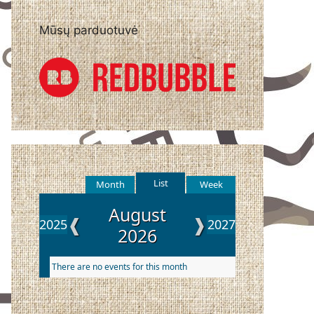
Mūsų parduotuvė
List
Month
Week
August
❰
❱
2025
2027
2026
There are no events for this month